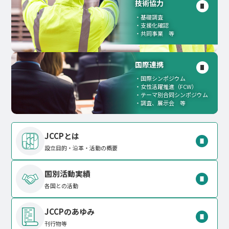
技術協力
基礎調査
支援化確認
共同事業 等
国際連携
国際シンポジウム
女性活躍推進（FCW）
テーマ別合同シンポジウム
調査、展示会 等
JCCPとは
設立目的・沿革・活動の概要
国別活動実績
各国との活動
JCCPのあゆみ
刊行物等