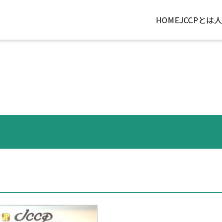
HOME
JCCPとは
人