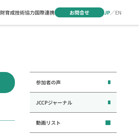
財育成
技術協力
国際連携
お問合せ
JP
／
EN
参加者の声
JCCPジャーナル
動画リスト