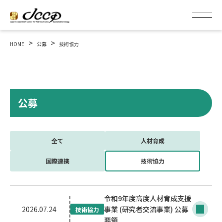
>
>
HOME
公募
技術協力
公募
全て
人材育成
国際連携
技術協力
令和9年度高度人材育成支援
2026.07.24
事業 (研究者交流事業) 公募
技術協力
要領