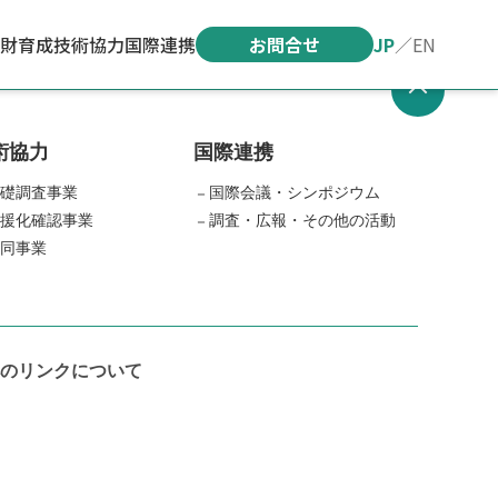
財育成
技術協力
国際連携
お問合せ
JP
／
EN
術協力
国際連携
礎調査事業
国際会議・シンポジウム
援化確認事業
調査・広報・その他の活動
同事業
のリンクについて