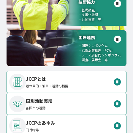
技術協力
基礎調査
支援化確認
共同事業 等
国際連携
国際シンポジウム
女性活躍推進（FCW）
テーマ別合同シンポジウム
調査、展示会 等
JCCPとは
設立目的・沿革・活動の概要
国別活動実績
各国との活動
JCCPのあゆみ
刊行物等