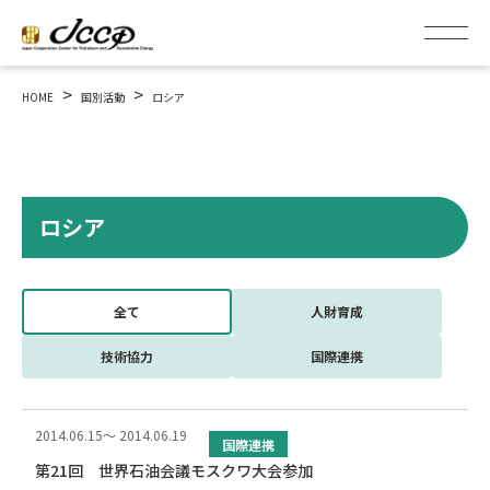
>
>
HOME
国別活動
ロシア
ロシア
全て
人財育成
技術協力
国際連携
2014.06.15～ 2014.06.19
国際連携
第21回 世界石油会議モスクワ大会参加