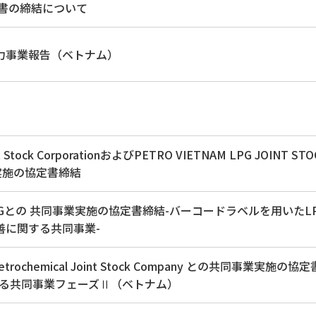
合意書の締結について
力事業報告（ベトナム）
int Stock CorporationおよびPETRO VIETNAM LPG JOINT ST
業実施の協定書締結
s LPGとの 共同事業実施の協定書締結-バーコードラベルを用いたL
善に関する共同事業-
nd Petrochemical Joint Stock Company との共同事業実施の
する共同事業フェーズⅡ（ベトナム）