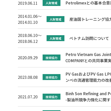
Petrolimexとの基本
2019.06.11
人財育成
2014.01.06～
産油国トレーニング協
人財育成
2014.01.10
2018.06.10～
ベトナム訪問について
人財育成
2018.06.12
Petro Vietnam Gas Jo
2020.09.29
技術協力
COMPANYとの共同事
PV GasおよびPV Ga
2023.08.08
技術協力
ンベの流通管理能力の改
Binh Son Refining a
2021.07.20
技術協力
-製油所競争力強化に関