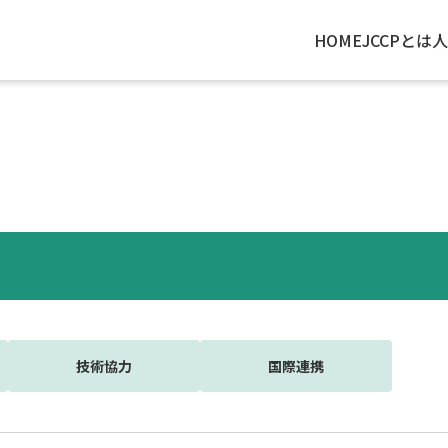
HOME
JCCPとは
人
技術協力
国際連携