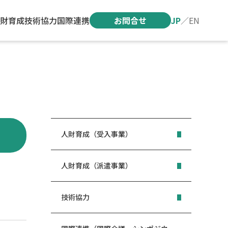
財育成
技術協力
国際連携
お問合せ
JP
／
EN
人財育成（受入事業）
人財育成（派遣事業）
技術協力