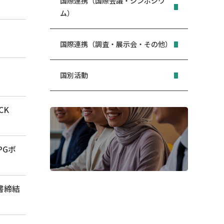
国際連携（国際会議・シンポジウ
ム）
国際連携（調査・展示会・その他）
国別活動
OCK
PGボ
参加者の声
協定書締結