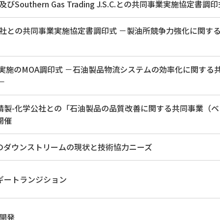
.S.C.及びSouthern Gas Trading J.S.C.との共同事業実施協定書調
会社との共同事業実施協定書調印式 －製油所競争力強化に関す
同事業実施のMOA調印式 －石油製品物流システムの効率化に関する
－
精製-化学公社との「石油製品の品質改善に関する共同事業（ベ
開催
のダウンストリームの現状と技術協力ニーズ
ギートランジション
開発